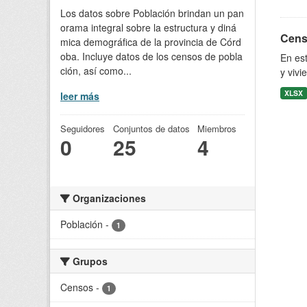
Los datos sobre Población brindan un pan
orama integral sobre la estructura y diná
Censo
mica demográfica de la provincia de Córd
oba. Incluye datos de los censos de pobla
En est
ción, así como...
y vivi
XLSX
leer más
Seguidores
Conjuntos de datos
Miembros
0
25
4
Organizaciones
Población
-
1
Grupos
Censos
-
1