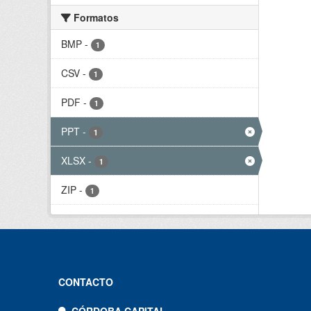
Formatos
BMP
-
1
CSV
-
1
PDF
-
1
PPT
-
1
XLSX
-
1
ZIP
-
1
CONTACTO