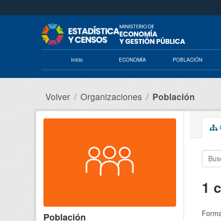
Saltar al contenido principal
Inicio
ECONOMÍA
POBLACIÓN
Volver
Organizaciones
Población
C
1 
Forma
Población