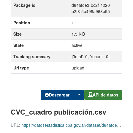
Package id
d64afde3-bc2f-4220-
b2f8-5b498a968b95
Position
1
Size
1,5 KiB
State
active
Tracking summary
{'total': 0, 'recent': 0}
Url type
upload
Descargar
API de datos
CVC_cuadro publicación.csv
URL:
https://datosestadistica.cba.gov.ar/dataset/d64afde3-bc2f-4220-b2f8-5b498a968b95/resource/abd61230-930d-4101-9ab0-98c298d1cf29/download/cvc_cuadro-publicacion_junio.csv