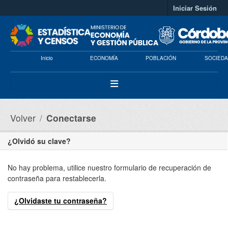
Saltar al contenido principal
Iniciar Sesión
Inicio
ECONOMÍA
POBLACIÓN
SOCIEDA
Volver
Conectarse
¿Olvidó su clave?
No hay problema, utilice nuestro formulario de recuperación de
contraseña para restablecerla.
¿Olvidaste tu contraseña?