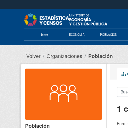
Saltar al contenido principal
Inicio
ECONOMÍA
POBLACIÓN
Volver
Organizaciones
Población
C
1 
Forma
Población