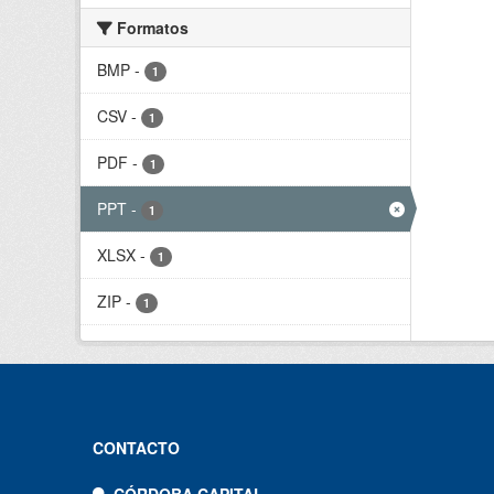
Formatos
BMP
-
1
CSV
-
1
PDF
-
1
PPT
-
1
XLSX
-
1
ZIP
-
1
CONTACTO