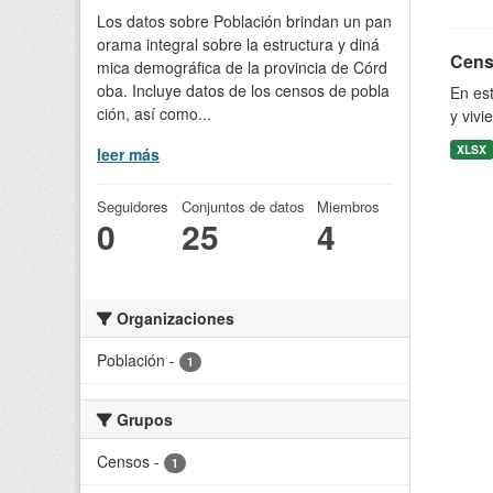
Los datos sobre Población brindan un pan
orama integral sobre la estructura y diná
Censo
mica demográfica de la provincia de Córd
oba. Incluye datos de los censos de pobla
En est
ción, así como...
y vivi
XLSX
leer más
Seguidores
Conjuntos de datos
Miembros
0
25
4
Organizaciones
Población
-
1
Grupos
Censos
-
1