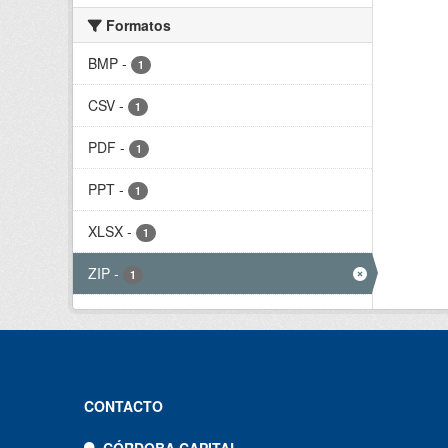
Formatos
BMP
-
1
CSV
-
1
PDF
-
1
PPT
-
1
XLSX
-
1
ZIP
-
1
CONTACTO