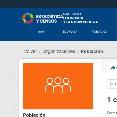
Saltar al contenido principal
Inicio
ECONOMÍA
POBLACIÓN
Volver
Organizaciones
Población
C
1 
Forma
Población