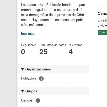
Los datos sobre Población brindan un pan
orama integral sobre la estructura y diná
Censo
mica demográfica de la provincia de Córd
oba. Incluye datos de los censos de pobla
En est
ción, así como...
y vivi
XLSX
leer más
Seguidores
Conjuntos de datos
Miembros
0
25
4
Organizaciones
Población
-
1
Grupos
Censos
-
1