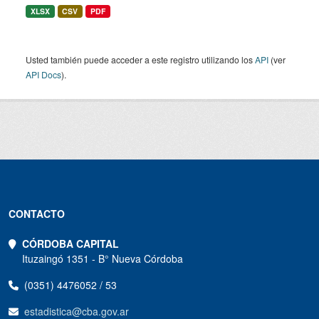
XLSX
CSV
PDF
Usted también puede acceder a este registro utilizando los
API
(ver
API Docs
).
CONTACTO
CÓRDOBA CAPITAL
Ituzaingó 1351 - B° Nueva Córdoba
(0351) 4476052 / 53
estadistica@cba.gov.ar