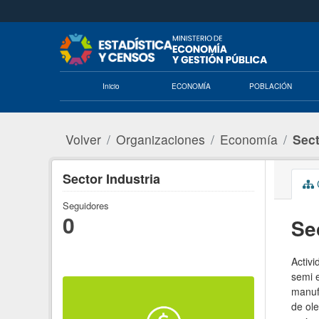
Saltar al contenido principal
Inicio
ECONOMÍA
POBLACIÓN
Volver
Organizaciones
Economía
Sect
Sector Industria
C
Seguidores
0
Se
Activi
semi e
manufa
de ole