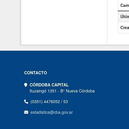
Cam
Últi
Cre
CONTACTO
CÓRDOBA CAPITAL
Ituzaingó 1351 - B° Nueva Córdoba
(0351) 4476052 / 53
estadistica@cba.gov.ar