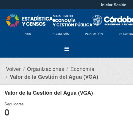
Saltar al contenido principal
Iniciar Sesión
Inicio
ECONOMÍA
POBLACIÓN
SOCIEDA
Volver
Organizaciones
Economía
Valor de la Gestión del Agua (VGA)
Valor de la Gestión del Agua (VGA)
Seguidores
0