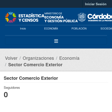
Saltar al contenido principal
Iniciar Sesión
Inicio
ECONOMÍA
POBLACIÓN
SOCIEDA
Volver
Organizaciones
Economía
Sector Comercio Exterior
Sector Comercio Exterior
Seguidores
0