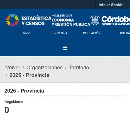
Saltar al contenido principal
Iniciar Sesión
Inicio
ECONOMÍA
POBLACIÓN
SOCIEDA
Volver
Organizaciones
Territorio
2025 - Provincia
2025 - Provincia
Seguidores
0