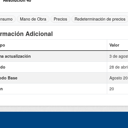
Resolución 40
nsumo
Mano de Obra
Precios
Redeterminación de precios
ormación Adicional
po
Valor
ma actualización
3 de agos
ado
28 de abr
odo Base
Agosto 20
en
20