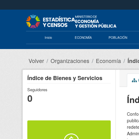
Saltar al contenido principal
Inicio
ECONOMÍA
POBLACIÓN
Volver
Organizaciones
Economía
Índi
Índice de Bienes y Servicios
C
Seguidores
0
Ín
Confor
public
redete
Admini