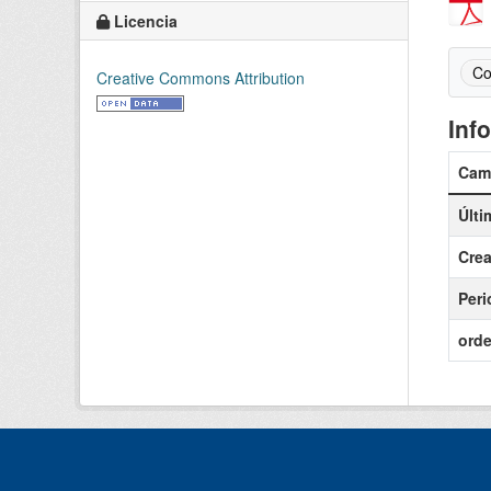
Licencia
Co
Creative Commons Attribution
Inf
Cam
Últi
Cre
Peri
ord