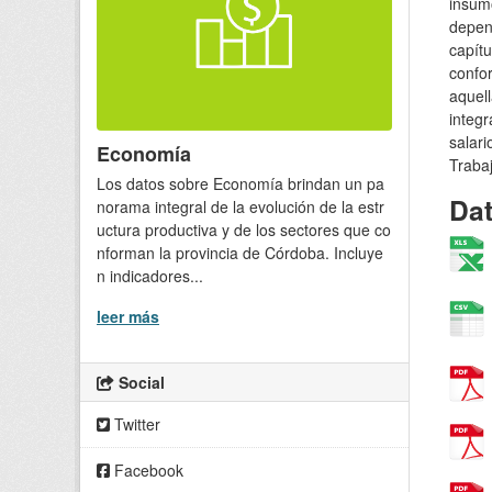
insum
depen
capítu
confor
aquell
integ
salari
Economía
Trabaj
Los datos sobre Economía brindan un pa
Da
norama integral de la evolución de la estr
uctura productiva y de los sectores que co
nforman la provincia de Córdoba. Incluye
n indicadores...
leer más
Social
Twitter
Facebook