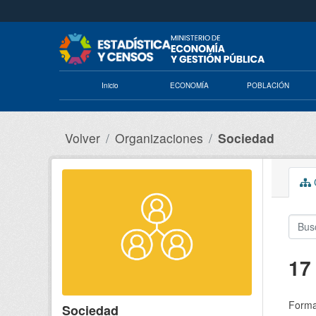
Saltar al contenido principal
Inicio
ECONOMÍA
POBLACIÓN
Volver
Organizaciones
Sociedad
C
17
Forma
Sociedad