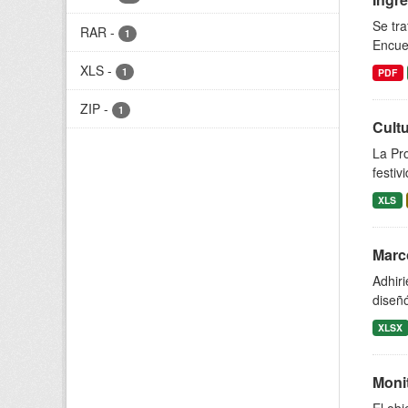
Se tra
RAR
-
1
Encue
XLS
-
1
PDF
ZIP
-
1
Cult
La Pro
festiv
XLS
Marc
Adhiri
diseñ
XLSX
Moni