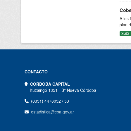
Cobe
A los 
plan d
XLSX
CONTACTO
CÓRDOBA CAPITAL
Ituzaingó 1351 - B° Nueva Córdoba
(0351) 4476052 / 53
estadistica@cba.gov.ar