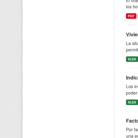
El obj
los ho
PDF
Vivie
La sit
permit
XLSX
Indi
Los in
poder 
XLSX
Facto
Por fa
una e