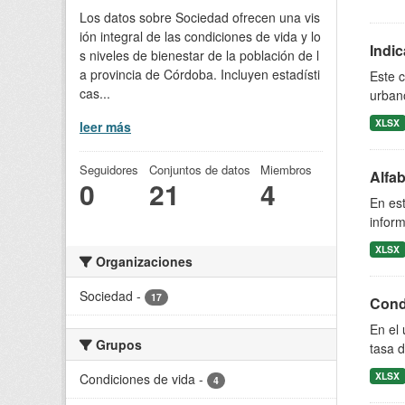
Los datos sobre Sociedad ofrecen una vis
ión integral de las condiciones de vida y lo
Indi
s niveles de bienestar de la población de l
a provincia de Córdoba. Incluyen estadísti
Este c
cas...
urbano
XLSX
leer más
Seguidores
Conjuntos de datos
Miembros
Alfab
0
21
4
En est
inform
XLSX
Organizaciones
Sociedad
-
17
Cond
En el 
Grupos
tasa d
XLSX
Condiciones de vida
-
4