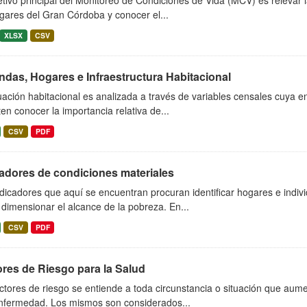
etivo principal del Monitoreo de Condiciones de Vida (MCV) es relevar 
gares del Gran Córdoba y conocer el...
XLSX
CSV
ndas, Hogares e Infraestructura Habitacional
uación habitacional es analizada a través de variables censales cuya en
en conocer la importancia relativa de...
CSV
PDF
cadores de condiciones materiales
dicadores que aquí se encuentran procuran identificar hogares e indiv
dimensionar el alcance de la pobreza. En...
CSV
PDF
res de Riesgo para la Salud
ctores de riesgo se entiende a toda circunstancia o situación que aum
nfermedad. Los mismos son considerados...