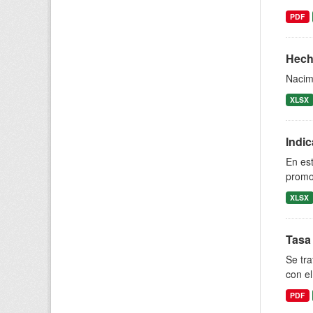
PDF
Hech
Nacimi
XLSX
Indi
En est
promoc
XLSX
Tasa
Se tra
con el
PDF