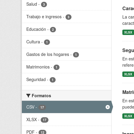
Salud
-
3
Cara
Trabajo e ingresos
-
La car
3
caract
Educación
-
2
XLSX
Cultura
-
1
Segu
Gastos de los hogares
-
1
En est
refere
Matrimonios
-
1
XLSX
Seguridad
-
1
Matr
Formatos
En est
pueden
CSV
-
17
XLSX
XLSX
-
17
PDF
-
12
Ingr