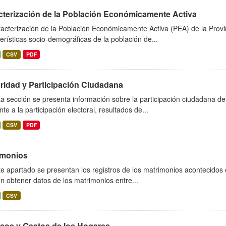
cterización de la Población Económicamente Activa
acterización de la Población Económicamente Activa (PEA) de la Provi
erísticas socio-demográficas de la población de...
CSV
PDF
ridad y Participación Ciudadana
a sección se presenta información sobre la participación ciudadana de 
nte a la participación electoral, resultados de...
CSV
PDF
imonios
e apartado se presentan los registros de los matrimonios acontecidos en 
 obtener datos de los matrimonios entre...
CSV
esos y Gastos de los Hogares