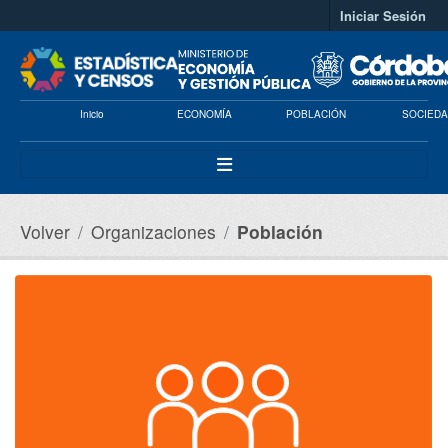
Saltar al contenido principal
Iniciar Sesión
Inicio
ECONOMÍA
POBLACIÓN
SOCIEDA
Volver
Organizaciones
Población