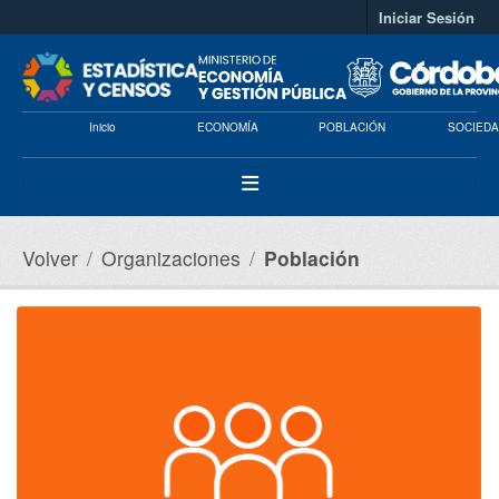
Saltar al contenido principal
Iniciar Sesión
Inicio
ECONOMÍA
POBLACIÓN
SOCIEDA
Volver
Organizaciones
Población