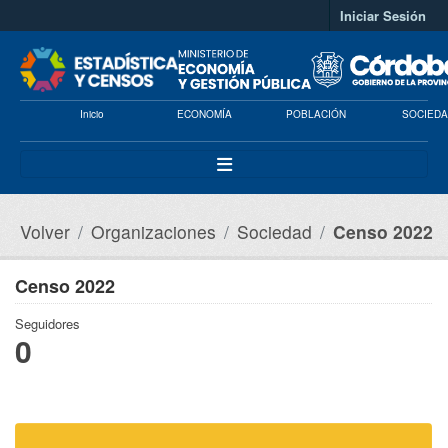
Saltar al contenido principal
Iniciar Sesión
Inicio
ECONOMÍA
POBLACIÓN
SOCIEDA
Volver
Organizaciones
Sociedad
Censo 2022
Censo 2022
Seguidores
0