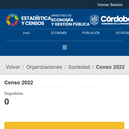
Saltar al contenido principal
Iniciar Sesión
Inicio
ECONOMÍA
POBLACIÓN
SOCIEDA
Volver
Organizaciones
Sociedad
Censo 2022
Censo 2022
Seguidores
0