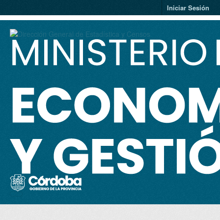
Saltar al contenido principal
Iniciar Sesión