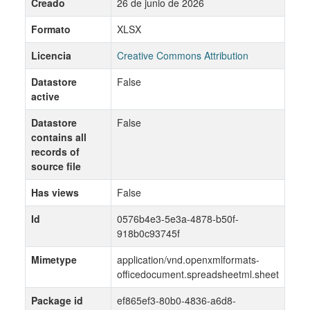
Creado
26 de junio de 2026
Formato
XLSX
Licencia
Creative Commons Attribution
Datastore
False
active
Datastore
False
contains all
records of
source file
Has views
False
Id
0576b4e3-5e3a-4878-b50f-
918b0c93745f
Mimetype
application/vnd.openxmlformats-
officedocument.spreadsheetml.sheet
Package id
ef865ef3-80b0-4836-a6d8-