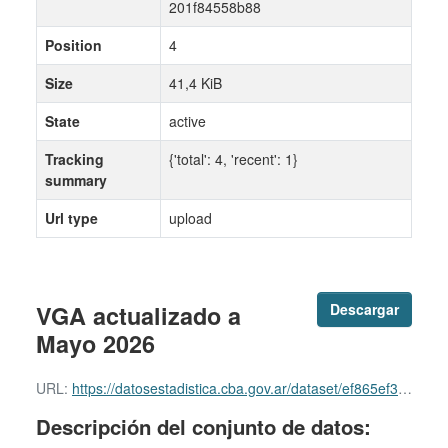
201f84558b88
Position
4
Size
41,4 KiB
State
active
Tracking
{'total': 4, 'recent': 1}
summary
Url type
upload
VGA actualizado a
Descargar
Mayo 2026
URL:
https://datosestadistica.cba.gov.ar/dataset/ef865ef3-80b0-4836-a6d8-201f84558b88/resource/0576b4e3-5e3a-4878-b50f-918b0c93745f/download/202605_cuadro-publicacion-vga.xlsx
Descripción del conjunto de datos: