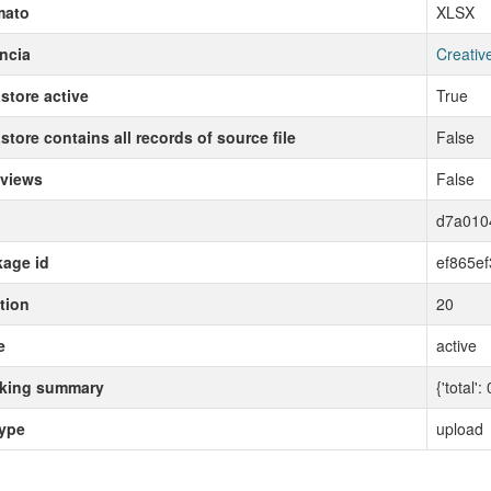
mato
XLSX
ncia
Creativ
store active
True
store contains all records of source file
False
 views
False
d7a010
age id
ef865e
tion
20
e
active
cking summary
{'total':
type
upload