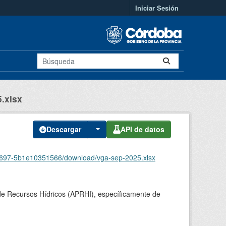
Iniciar Sesión
.xlsx
Descargar
API de datos
-b697-5b1e10351566/download/vga-sep-2025.xlsx
l de Recursos Hídricos (APRHI), específicamente de