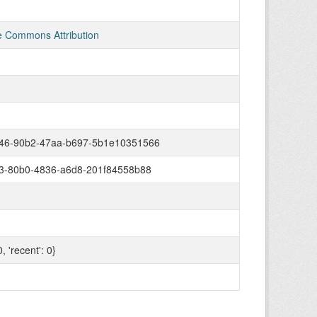
e Commons Attribution
46-90b2-47aa-b697-5b1e10351566
f3-80b0-4836-a6d8-201f84558b88
 0, 'recent': 0}