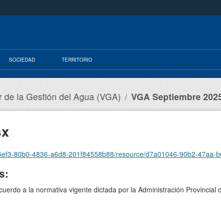
SOCIEDAD
TERRITORIO
r de la Gestión del Agua (VGA)
VGA Septiembre 2025
sx
/ef865ef3-80b0-4836-a6d8-201f84558b88/resource/d7a01046-90b2-47aa
s:
acuerdo a la normativa vigente dictada por la Administración Provincia