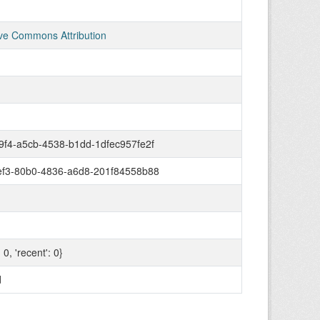
ve Commons Attribution
9f4-a5cb-4538-b1dd-1dfec957fe2f
ef3-80b0-4836-a6d8-201f84558b88
: 0, 'recent': 0}
d