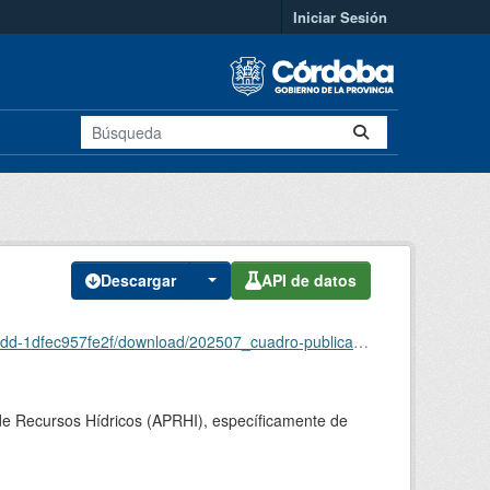
Iniciar Sesión
Descargar
API de datos
c957fe2f/download/202507_cuadro-publicacion-vga.csv
l de Recursos Hídricos (APRHI), específicamente de