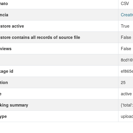
mato
CSV
ncia
Creati
store active
True
store contains all records of source file
False
 views
False
8cd16
age id
ef865
tion
25
e
active
cking summary
{'total'
type
uploa