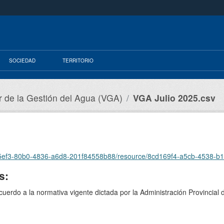
SOCIEDAD
TERRITORIO
r de la Gestión del Agua (VGA)
VGA Julio 2025.csv
65ef3-80b0-4836-a6d8-201f84558b88/resource/8cd169f4-a5cb-4538-b1dd-1dfe
s:
acuerdo a la normativa vigente dictada por la Administración Provincia