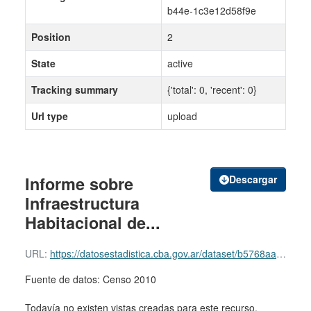
b44e-1c3e12d58f9e
Position
2
State
active
Tracking summary
{'total': 0, 'recent': 0}
Url type
upload
Informe sobre
Descargar
Infraestructura
Habitacional de...
URL:
https://datosestadistica.cba.gov.ar/dataset/b5768aa8-b95c-4660-b44e-1c3e12d58f9e/resource/100cccaf-a226-4918-bab5-74f9c9382413/download/desd_informe_infraestructura_habitacional_2014.pdf
Fuente de datos: Censo 2010
Todavía no existen vistas creadas para este recurso.