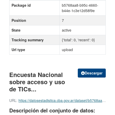
Package id
b5768aa8-b95c-4660-
b44e-1c3e12d58f9e
Position
7
State
active
Tracking summary
{'total': 0, 'recent': 0}
Url type
upload
Encuesta Nacional
Descargar
sobre acceso y uso
de TICs...
URL:
https://datosestadistica.cba.gov.ar/dataset/b5768aa8-b95c-4660-b44e-1c3e12d58f9e/resource/37ca2f83-c6fb-4bd6-95d0-9e8d4f703f1b/download/encuesta-nacional-sobre-acceso-y-uso-de-tics-en-hogares-urbanos.-tercer-trimestre-ano-2011.pdf
Descripción del conjunto de datos: