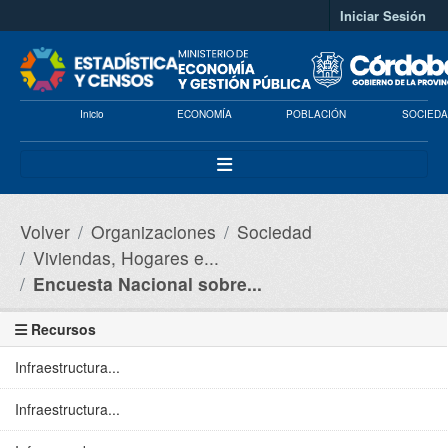
Saltar al contenido principal
Iniciar Sesión
Inicio
ECONOMÍA
POBLACIÓN
SOCIEDA
Volver
Organizaciones
Sociedad
Viviendas, Hogares e...
Encuesta Nacional sobre...
Recursos
Infraestructura...
Infraestructura...