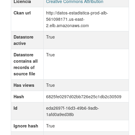
Licencia
Creative Commons Attribution
Ckan url
http://datos-estadistica-prod-alb-
561098171.us-east-
2.elb.amazonaws.com
Datastore
True
active
Datastore
True
contains all
records of
source file
Has views
True
Hash
6825fe0297d02bb726e25c1db2c30509
Id
eda2697f-16d3-49b6-9adb-
1afd0a9ed38b
Ignore hash
True