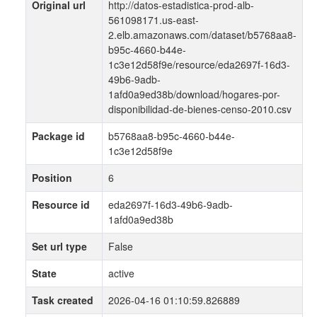
Original url
http://datos-estadistica-prod-alb-
561098171.us-east-
2.elb.amazonaws.com/dataset/b5768aa8-
b95c-4660-b44e-
1c3e12d58f9e/resource/eda2697f-16d3-
49b6-9adb-
1afd0a9ed38b/download/hogares-por-
disponibilidad-de-bienes-censo-2010.csv
Package id
b5768aa8-b95c-4660-b44e-
1c3e12d58f9e
Position
6
Resource id
eda2697f-16d3-49b6-9adb-
1afd0a9ed38b
Set url type
False
State
active
Task created
2026-04-16 01:10:59.826889