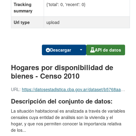
Tracking
{'total': 0, 'recent': 0}
summary
Url type
upload
Descargar
API de datos
Hogares por disponibilidad de
bienes - Censo 2010
URL:
https://datosestadistica.cba.gov.ar/dataset/b5768aa8-b95c-4660-b44e-1c3e12d58f9e/resource/eda2697f-16d3-49b6-9adb-1afd0a9ed38b/download/hogares-por-disponibilidad-de-bienes-censo-2010.csv
Descripción del conjunto de datos:
La situación habitacional es analizada a través de variables
censales cuya entidad de análisis son la vivienda y el
hogar, y que nos permiten conocer la importancia relativa
de los...