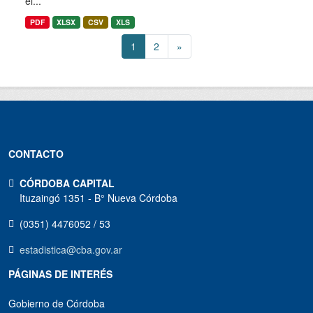
el...
PDF
XLSX
CSV
XLS
1
2
»
CONTACTO
CÓRDOBA CAPITAL
Ituzaingó 1351 - B° Nueva Córdoba
(0351) 4476052 / 53
estadistica@cba.gov.ar
PÁGINAS DE INTERÉS
Gobierno de Córdoba